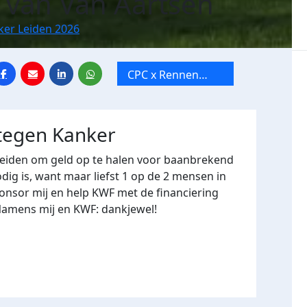
e van Van Aartsen
ker Leiden 2026
CPC x Rennen
tegen Kanker
Leiden
 tegen Kanker
Leiden om geld op te halen voor baanbrekend
ig is, want maar liefst 1 op de 2 mensen in
onsor mij en help KWF met de financiering
Namens mij en KWF: dankjewel!