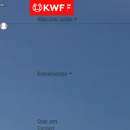
Alles over acties
Login
Evenementen
Over ons
Contact