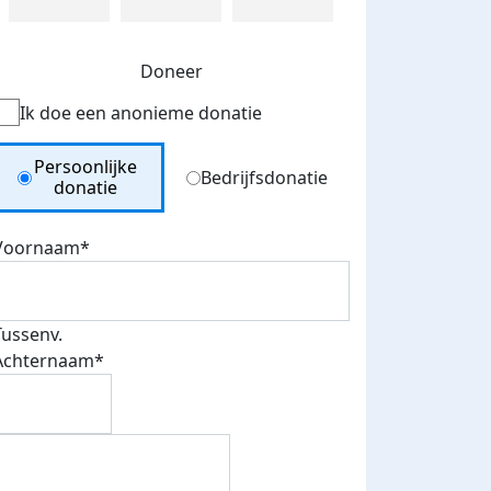
Doneer
Ik doe een anonieme donatie
Donation Type
Persoonlijke
Bedrijfsdonatie
donatie
Voornaam*
Tussenv.
Achternaam*