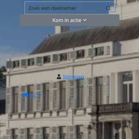
Kom in actie
Inloggen
NL