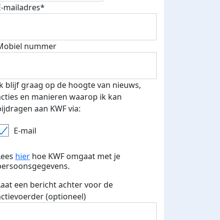
E-mailadres*
fondsenwerver
E-mails verstuurd
Mobiel nummer
Ik blijf graag op de hoogte van nieuws,
acties en manieren waarop ik kan
bijdragen aan KWF via:
E-mail
Lees
hier
hoe KWF omgaat met je
persoonsgegevens.
Laat een bericht achter voor de
actievoerder (optioneel)