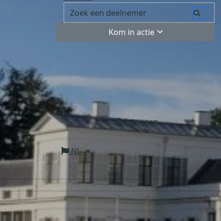
Kom in actie
Inloggen
NL