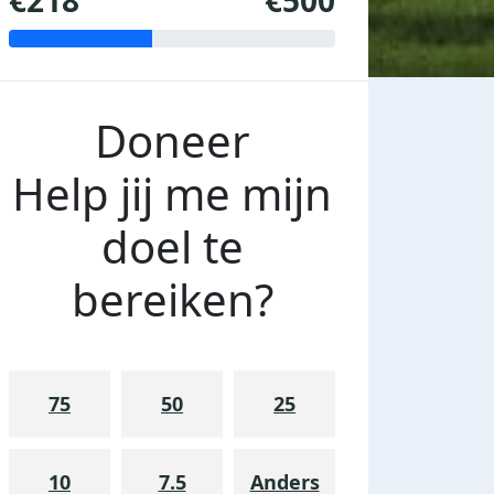
€218
€500
Doneer
Help jij me mijn
doel te
bereiken?
75
50
25
10
7.5
Anders