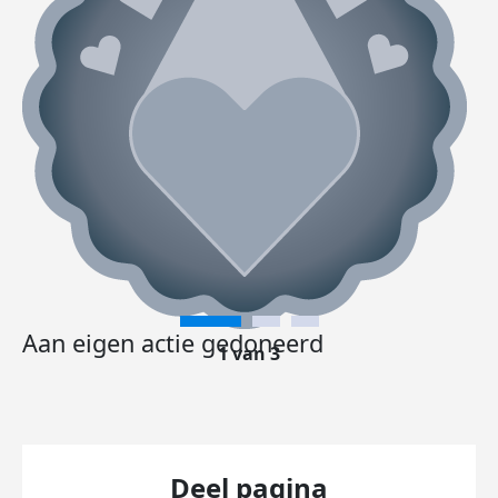
Aan eigen actie gedoneerd
1 van 3
Deel pagina