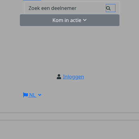
Kom in actie
Inloggen
NL