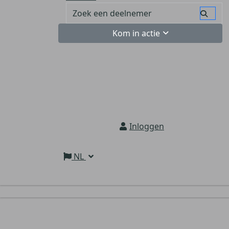
Kom in actie
Inloggen
NL