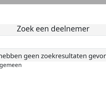
Zoek een deelnemer
hebben geen zoekresultaten gevo
lgemeen
ivacyverklaring
okie instellingen
gemene voorwaarden
er KWF Kankerbestrijding