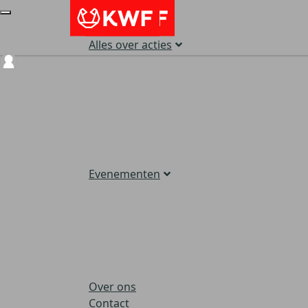
Alles over acties
Login
Evenementen
Over ons
Contact