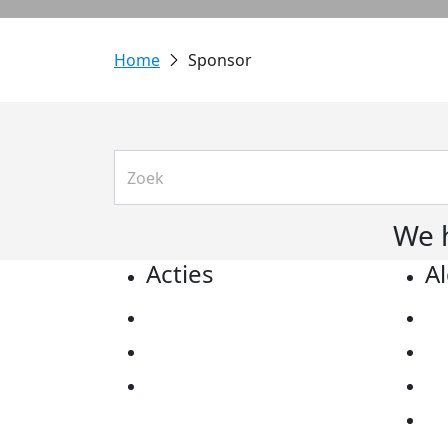
Sponsor
We 
Acties
A
Actiematerialen
Pr
Evenementen
Co
Kom in actie
Al
Ov