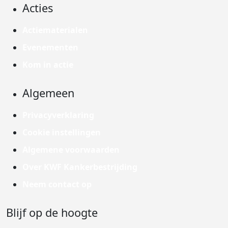
Acties
Actiematerialen
Evenementen
Kom in actie
Algemeen
Privacyverklaring
Cookie instellingen
Algemene voorwaarden
Over KWF Kankerbestrijding
Neem contact op
Blijf op de hoogte