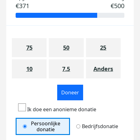
€371
€500
75
50
25
10
7.5
Anders
Doneer
Ik doe een anonieme donatie
Persoonlijke
Bedrijfsdonatie
donatie