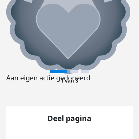
Aan eigen actie gedoneerd
1 van 3
Deel pagina