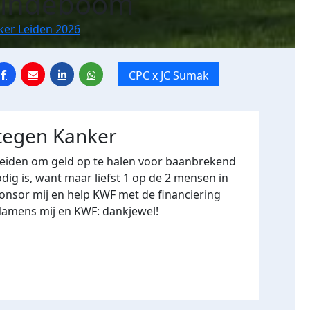
 Lindeboom
ker Leiden 2026
CPC x JC Sumak
 tegen Kanker
Leiden om geld op te halen voor baanbrekend
ig is, want maar liefst 1 op de 2 mensen in
onsor mij en help KWF met de financiering
Namens mij en KWF: dankjewel!