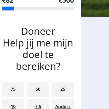
€82
€500
Doneer
Help jij me mijn
doel te
bereiken?
75
50
25
10
7.5
Anders