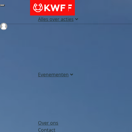
Alles over acties
Login
Evenementen
Over ons
Contact