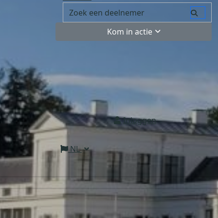
Kom in actie
Inloggen
NL