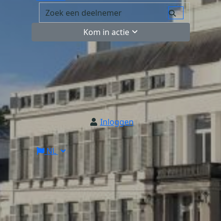
Kom in actie
Inloggen
NL