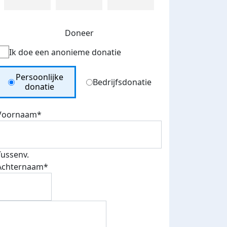
Doneer
Ik doe een anonieme donatie
Donation Type
Persoonlijke
Bedrijfsdonatie
donatie
Voornaam*
Tussenv.
Achternaam*