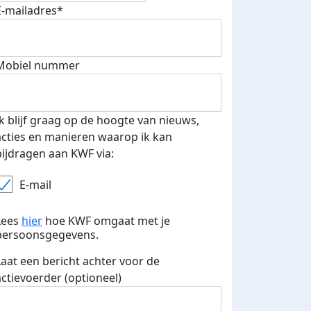
E-mailadres*
fondsenwerver
E-mails verstuurd
Mobiel nummer
Ik blijf graag op de hoogte van nieuws,
acties en manieren waarop ik kan
bijdragen aan KWF via:
E-mail
Lees
hier
hoe KWF omgaat met je
persoonsgegevens.
Laat een bericht achter voor de
actievoerder (optioneel)