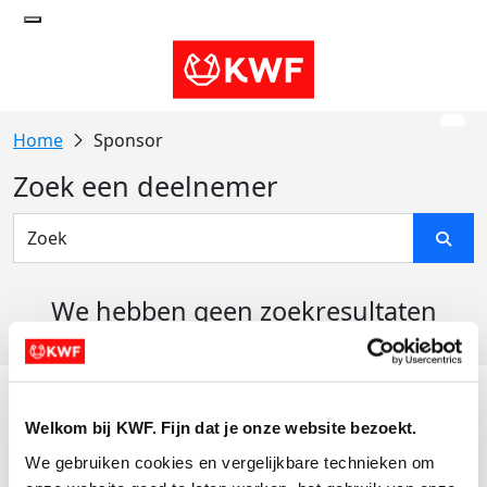
Sponsor
Zoek een deelnemer
We hebben geen zoekresultaten
gevonden
Acties
Welkom bij KWF. Fijn dat je onze website bezoekt.
Actiematerialen
We gebruiken cookies en vergelijkbare technieken om 
Evenementen