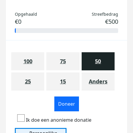
Opgehaald
Streefbedrag
€0
€500
100
75
50
25
15
Anders
Doneer
Ik doe een anonieme donatie