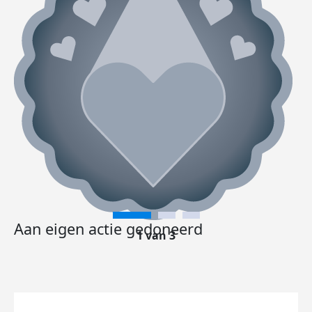
Aan eigen actie gedoneerd
1 van 3