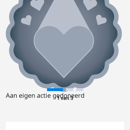
Aan eigen actie gedoneerd
1 van 3