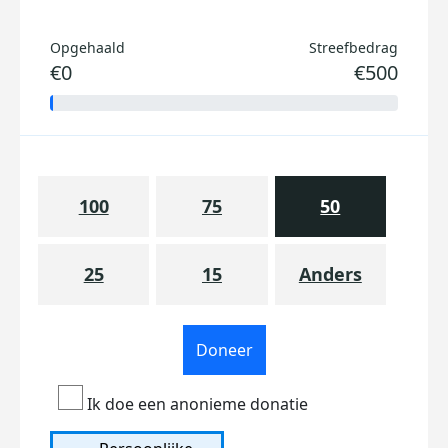
Opgehaald
Streefbedrag
€0
€500
100
75
50
25
15
Anders
Doneer
Ik doe een anonieme donatie