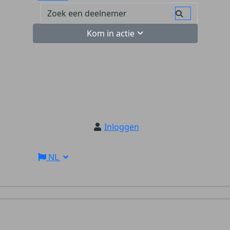
Kom in actie
Inloggen
NL