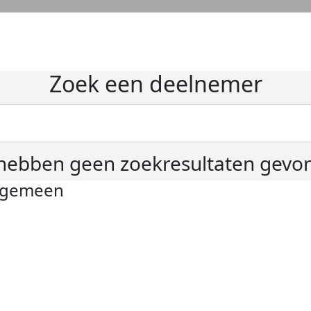
Zoek een deelnemer
hebben geen zoekresultaten gevo
lgemeen
ivacyverklaring
okie instellingen
gemene voorwaarden
er KWF Kankerbestrijding