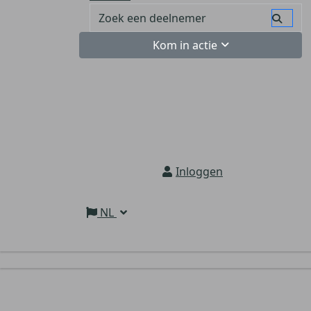
Kom in actie
Inloggen
NL