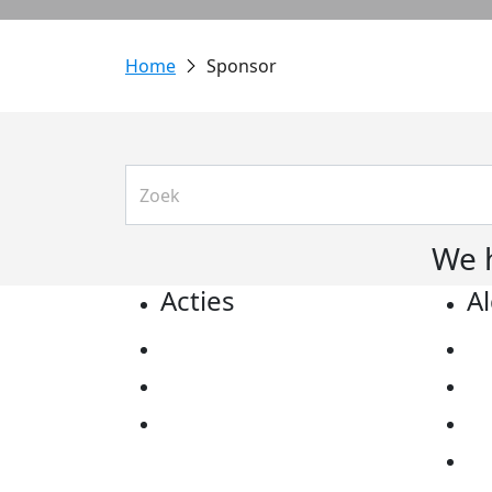
Sponsor
We 
Acties
A
Actiematerialen
Pr
Evenementen
Co
Kom in actie
Al
Ov