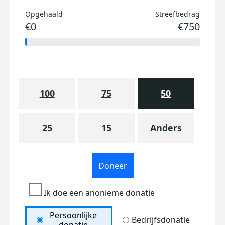
Opgehaald
Streefbedrag
€0
€750
100
75
50
25
15
Anders
Doneer
Ik doe een anonieme donatie
Persoonlijke
Bedrijfsdonatie
donatie