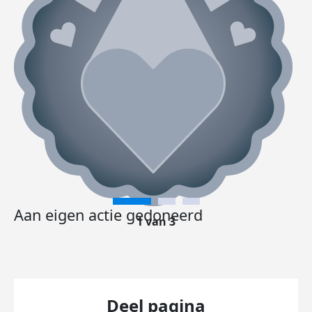
Aan eigen actie gedoneerd
1 van 3
Deel pagina