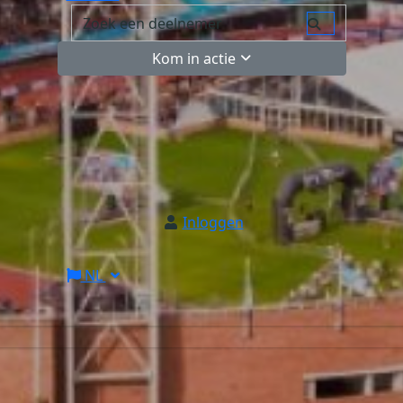
Kom in actie
Inloggen
NL