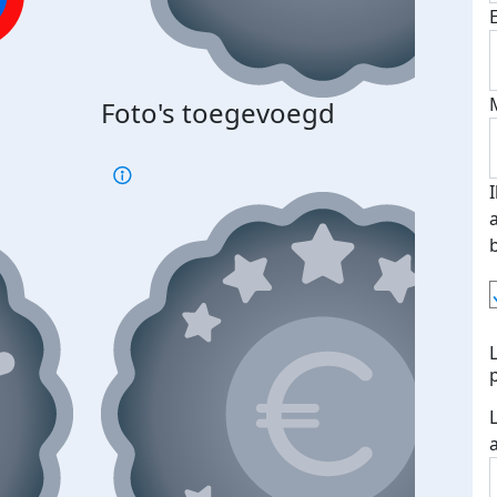
Foto's toegevoegd
€500
verd