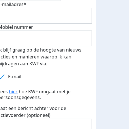
E-mailadres*
Mobiel nummer
 euro opgehaald: t-shirt
E-mails verstuurd
iend
Ik blijf graag op de hoogte van nieuws,
acties en manieren waarop ik kan
bijdragen aan KWF via:
E-mail
Lees
hier
hoe KWF omgaat met je
persoonsgegevens.
Laat een bericht achter voor de
actievoerder (optioneel)