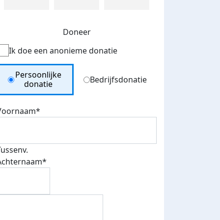
Doneer
Ik doe een anonieme donatie
Donation Type
Persoonlijke
Bedrijfsdonatie
donatie
Voornaam*
Tussenv.
Achternaam*