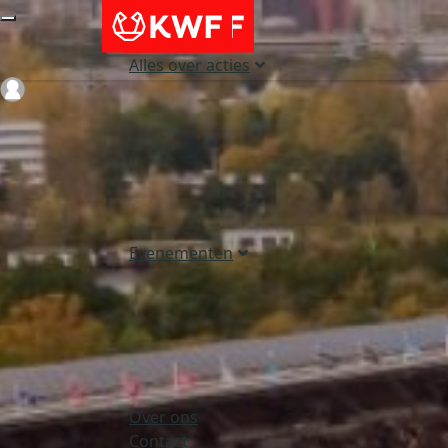
Alles over acties
Login
Evenementen
Over ons
Contact