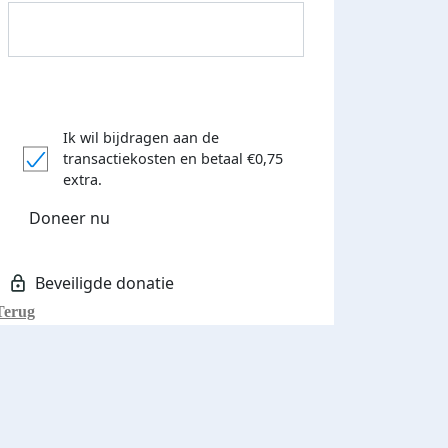
Ik wil bijdragen aan de
transactiekosten
en betaal €0,75
Donateurs bedankt
extra.
Doneer nu
Terug