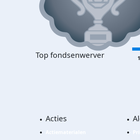
Top fondsenwerver
1
Acties
A
Actiematerialen
Pr