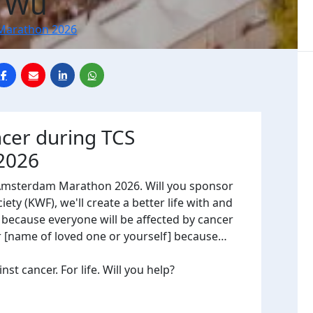
e Wu
Marathon 2026
ncer during TCS
2026
 Amsterdam Marathon 2026. Will you sponsor
ty (KWF), we'll create a better life with and
, because everyone will be affected by cancer
or [name of loved one or yourself] because…
t cancer. For life. Will you help?