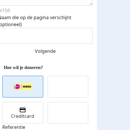
0/150
Naam die op de pagina verschijnt
(optioneel)
Streefbedrag verhoogd
Volgende
Creditcard
Referentie