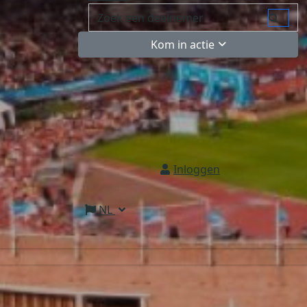
Kom in actie
Inloggen
NL