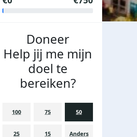
€0
€750
Doneer
Help jij me mijn
doel te
bereiken?
100
75
50
25
15
Anders