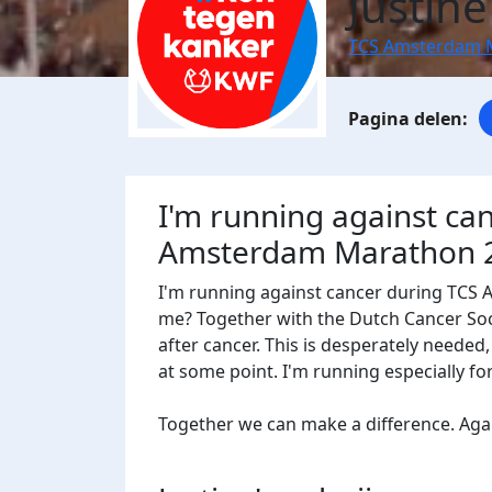
Justin
TCS Amsterdam 
I'm running against ca
Amsterdam Marathon 
I'm running against cancer during TCS
me? Together with the Dutch Cancer Socie
after cancer. This is desperately needed
at some point. I'm running especially f
Together we can make a difference. Agains