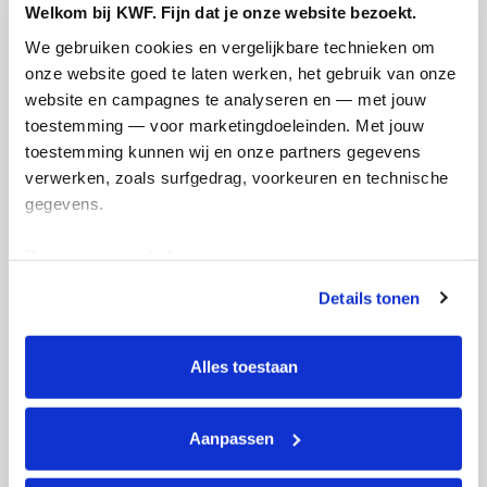
Welkom bij KWF. Fijn dat je onze website bezoekt.
Doneer
We gebruiken cookies en vergelijkbare technieken om 
onze website goed te laten werken, het gebruik van onze 
website en campagnes te analyseren en — met jouw 
Justin's badges
toestemming — voor marketingdoeleinden. Met jouw 
toestemming kunnen wij en onze partners gegevens 
verwerken, zoals surfgedrag, voorkeuren en technische 
gegevens.
Deze gegevens helpen ons om campagnes te meten, 
prestaties te verbeteren en relevante KWF-content te 
Details tonen
tonen. Je kunt je toestemming op elk moment wijzigen of 
intrekken via Cookie instellingen onderaan de pagina. De 
lijst met cookies is te vinden in het tabblad “details”.
Alles toestaan
Aanpassen