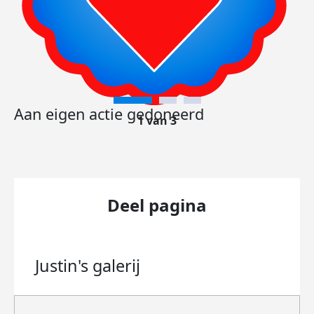
Aan eigen actie gedoneerd
1 van 3
Deel pagina
Justin's
galerij