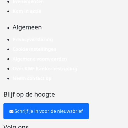
Evenementen
Kom in actie
Algemeen
Privacyverklaring
Cookie instellingen
Algemene voorwaarden
Over KWF Kankerbestrijding
Neem contact op
Blijf op de hoogte
Schrijf je in voor de nieuwsbrief
Volg ons