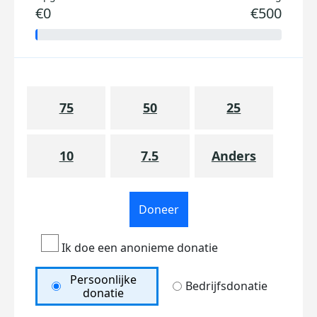
€0
€500
75
50
25
10
7.5
Anders
Doneer
Ik doe een anonieme donatie
Persoonlijke
Bedrijfsdonatie
donatie