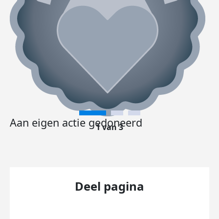
Aan eigen actie gedoneerd
1 van 3
Deel pagina