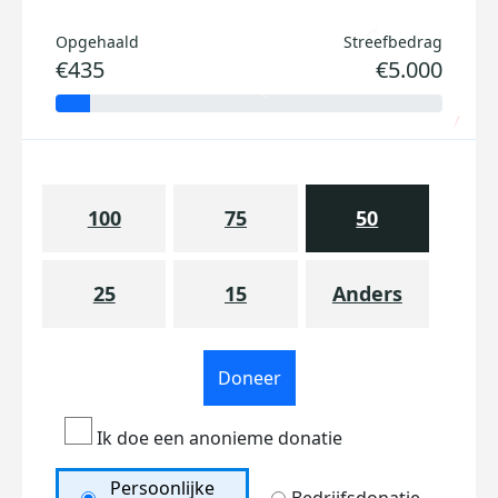
Opgehaald
Streefbedrag
€435
€5.000
100
75
50
25
15
Anders
Doneer
Ik doe een anonieme donatie
Persoonlijke