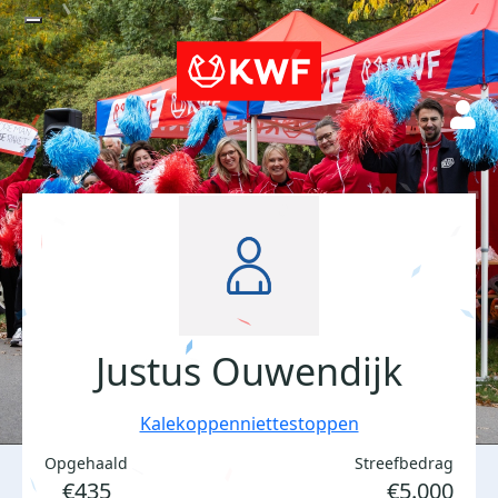
Justus Ouwendijk
Kalekoppenniettestoppen
Opgehaald
Streefbedrag
€435
€5.000