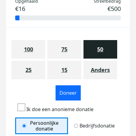
Opgehaald
Streefbedrag
€16
€500
100
75
50
25
15
Anders
Doneer
Ik doe een anonieme donatie
Persoonlijke
Bedrijfsdonatie
donatie