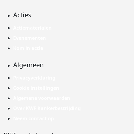
Acties
Actiematerialen
Evenementen
Kom in actie
Algemeen
Privacyverklaring
Cookie instellingen
Algemene voorwaarden
Over KWF Kankerbestrijding
Neem contact op