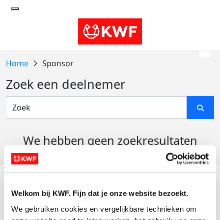
Sponsor
Zoek een deelnemer
We hebben geen zoekresultaten
gevonden
Acties
Welkom bij KWF. Fijn dat je onze website bezoekt.
Actiematerialen
We gebruiken cookies en vergelijkbare technieken om 
Evenementen