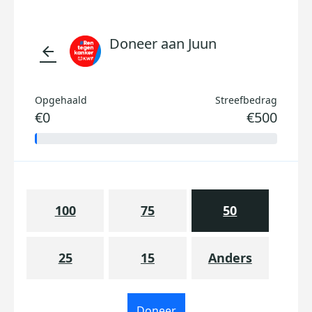
Doneer aan Juun
arrow_back
Opgehaald
Streefbedrag
€0
€500
100
75
50
25
15
Anders
Doneer