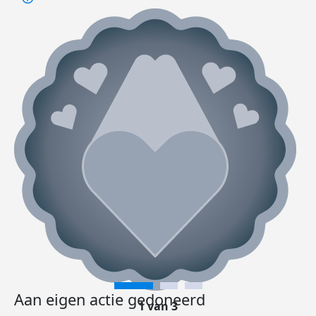
Aan eigen actie gedoneerd
1 van 3