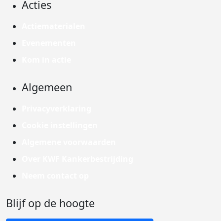
Acties
Actiematerialen
Evenementen
Kom in actie
Algemeen
Privacyverklaring
Cookie instellingen
Algemene voorwaarden
Over KWF Kankerbestrijding
Neem contact op
Blijf op de hoogte