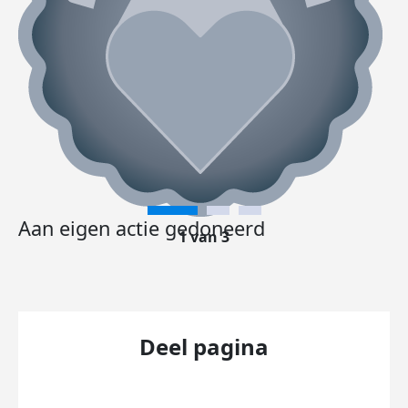
Aan eigen actie gedoneerd
1 van 3
Deel pagina