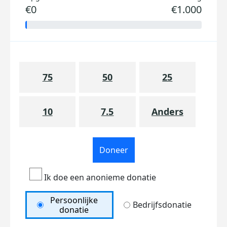
€0
€1.000
75
50
25
10
7.5
Anders
Doneer
Ik doe een anonieme donatie
Persoonlijke
Bedrijfsdonatie
donatie