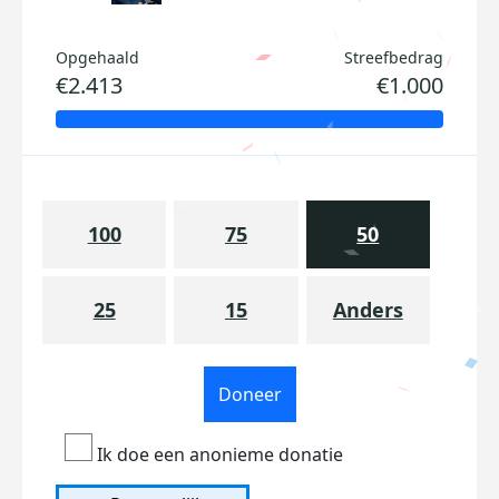
Opgehaald
Streefbedrag
€2.413
€1.000
100
75
50
25
15
Anders
Doneer
Ik doe een anonieme donatie