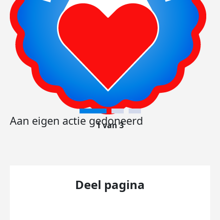
Aan eigen actie gedoneerd
1 van 3
Deel pagina