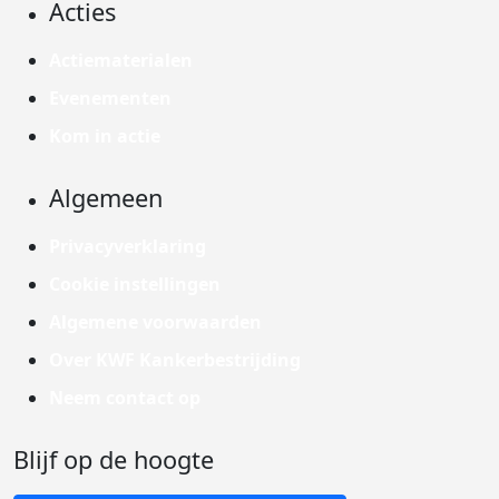
Acties
Actiematerialen
Evenementen
Kom in actie
Algemeen
Privacyverklaring
Cookie instellingen
Algemene voorwaarden
Over KWF Kankerbestrijding
Neem contact op
Blijf op de hoogte