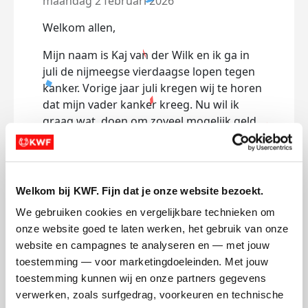
maandag 2 februari 2026
Welkom allen,
Mijn naam is Kaj van der Wilk en ik ga in
juli de nijmeegse vierdaagse lopen tegen
kanker. Vorige jaar juli kregen wij te horen
dat mijn vader kanker kreeg. Nu wil ik
graag wat doen om zoveel mogelijk geld
in te verzamelen. Ik ga jullie meenemen in
mijn trainingen en lopen tijdens de
vierdaagse.
Welkom bij KWF. Fijn dat je onze website bezoekt.
Deel op
We gebruiken cookies en vergelijkbare technieken om 
onze website goed te laten werken, het gebruik van onze 
website en campagnes te analyseren en — met jouw 
Mijn activiteiten volgen
toestemming — voor marketingdoeleinden. Met jouw 
toestemming kunnen wij en onze partners gegevens 
verwerken, zoals surfgedrag, voorkeuren en technische 