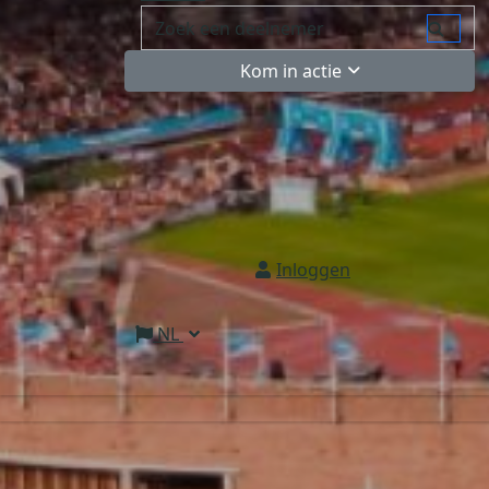
Kom in actie
Inloggen
NL