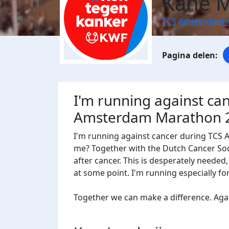
Kane M
TCS Amsterdam 
I'm running against ca
Amsterdam Marathon 
I'm running against cancer during TCS
me? Together with the Dutch Cancer Socie
after cancer. This is desperately needed
at some point. I'm running especially f
Together we can make a difference. Agains