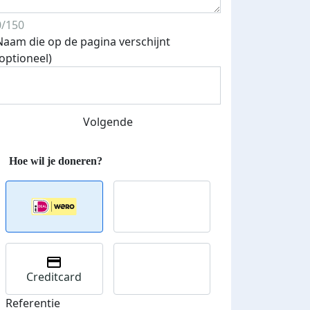
0/150
Naam die op de pagina verschijnt
(optioneel)
Streefbedrag verhoogd
Volgende
Creditcard
Referentie