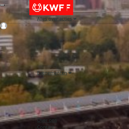
Alles over acties
Login
Evenementen
Over ons
Contact