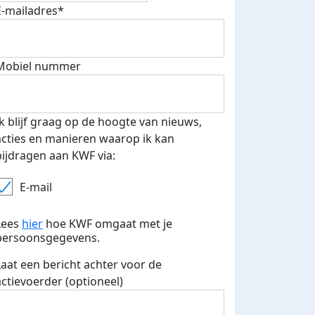
E-mailadres*
Mobiel nummer
 euro opgehaald: t-shirt
E-mails verstuurd
iend
Ik blijf graag op de hoogte van nieuws,
acties en manieren waarop ik kan
bijdragen aan KWF via:
E-mail
Lees
hier
hoe KWF omgaat met je
persoonsgegevens.
Laat een bericht achter voor de
actievoerder (optioneel)