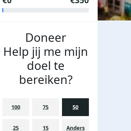
€0
€350
Doneer
Help jij me mijn
doel te
bereiken?
100
75
50
25
15
Anders