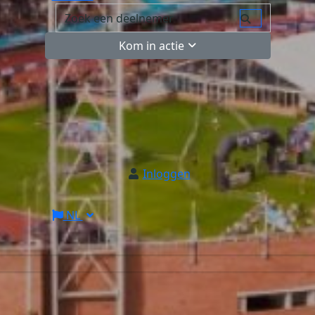
Kom in actie
Inloggen
NL