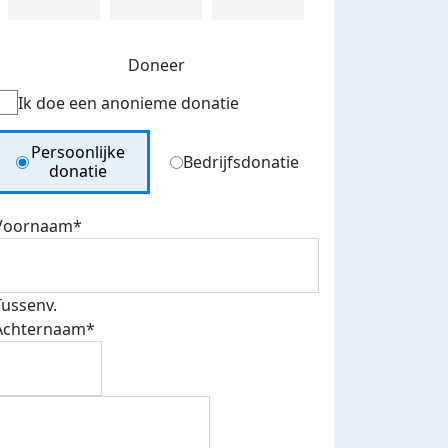
Doneer
Ik doe een anonieme donatie
Donation Type
Persoonlijke
Bedrijfsdonatie
donatie
Voornaam*
Tussenv.
Achternaam*