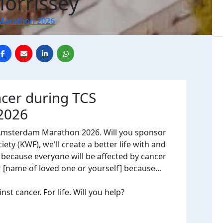
orrissey
Marathon 2026
ncer during TCS
2026
 Amsterdam Marathon 2026. Will you sponsor
ty (KWF), we'll create a better life with and
, because everyone will be affected by cancer
or [name of loved one or yourself] because…
t cancer. For life. Will you help?