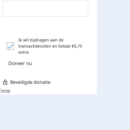
Ik wil bijdragen aan de
transactiekosten
en betaal €0,75
Donateurs bedankt
extra.
Doneer nu
Terug