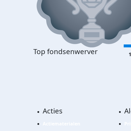
Top fondsenwerver
1
Acties
A
Actiematerialen
Pr