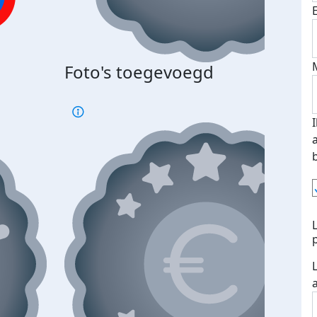
Foto's toegevoegd
€500
verd