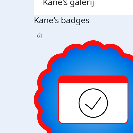
Kane's
galerij
Kane's badges