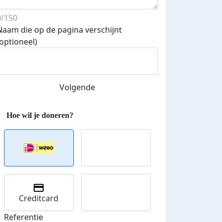
0/150
Naam die op de pagina verschijnt
(optioneel)
Streefbedrag verhoogd
Volgende
Creditcard
Referentie