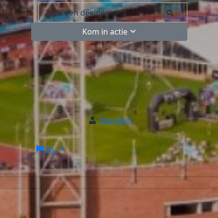
Kom in actie
Inloggen
NL