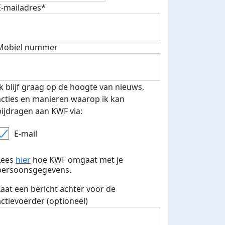
E-mailadres*
 euro opgehaald: t-shirt
E-mails verstuurd
Mobiel nummer
iend
Ik blijf graag op de hoogte van nieuws,
acties en manieren waarop ik kan
bijdragen aan KWF via:
E-mail
Lees
hier
hoe KWF omgaat met je
persoonsgegevens.
Laat een bericht achter voor de
actievoerder (optioneel)