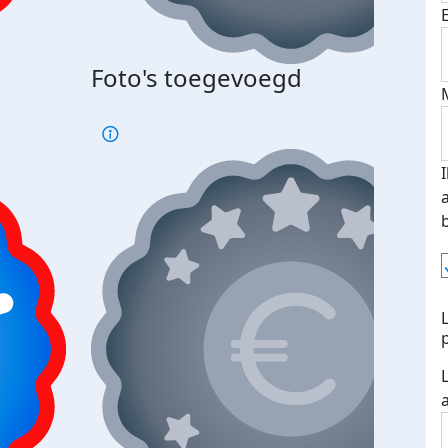
Foto's toegevoegd
€500
verd