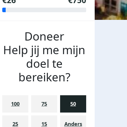
€26
€750
Doneer
Help jij me mijn
doel te
bereiken?
100
75
50
25
15
Anders