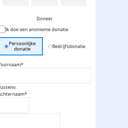
Doneer
Ik doe een anonieme donatie
Donation Type
Persoonlijke
Bedrijfsdonatie
donatie
Voornaam*
Tussenv.
Achternaam*