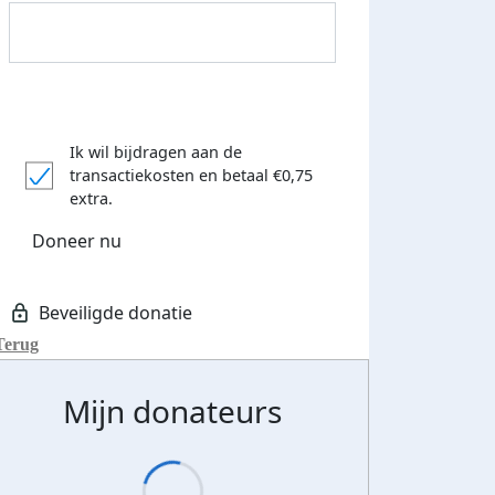
Ik wil bijdragen aan de
Donateurs bedankt
transactiekosten
en betaal €0,75
extra.
Doneer nu
Terug
Mijn donateurs