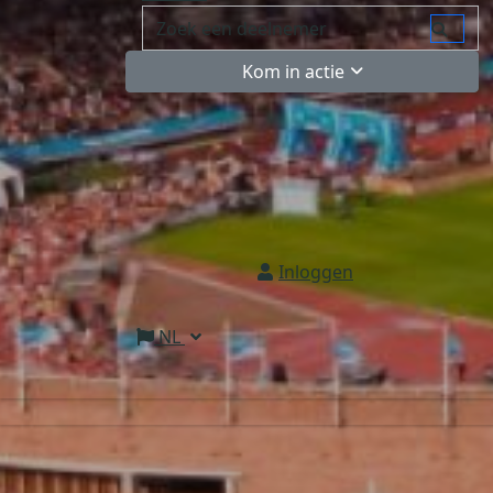
Kom in actie
Inloggen
NL