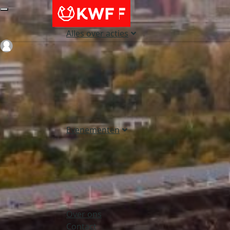
Alles over acties
Login
Evenementen
Over ons
Contact