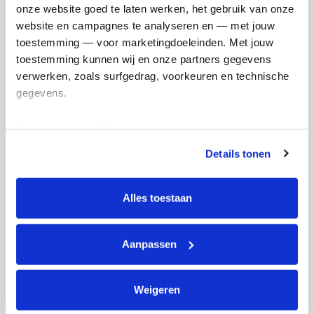
onze website goed te laten werken, het gebruik van onze 
website en campagnes te analyseren en — met jouw 
toestemming — voor marketingdoeleinden. Met jouw 
toestemming kunnen wij en onze partners gegevens 
verwerken, zoals surfgedrag, voorkeuren en technische 
gegevens.
Deze gegevens helpen ons om campagnes te meten, 
Ik wil bijdragen aan de transactiekosten
prestaties te verbeteren en relevante KWF-content te 
en betaal €0.75 extra.
Details tonen
tonen. Je kunt je toestemming op elk moment wijzigen of 
Doneer nu
intrekken via Cookie instellingen onderaan de pagina. De 
lijst met cookies is te vinden in het tabblad “details”.
Alles toestaan
Aanpassen
Opgehaald
Streefbedrag
€0
€2.500
Weigeren