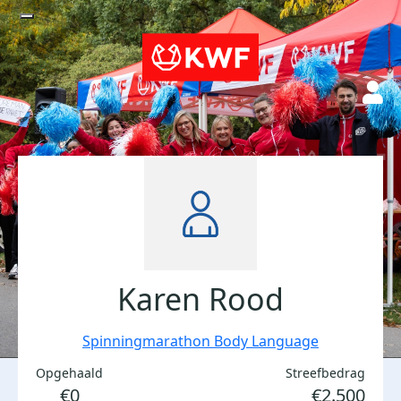
Karen Rood
Spinningmarathon Body Language
Opgehaald
Streefbedrag
€0
€2.500