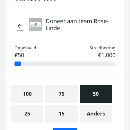
Doneer aan team Rose-
arrow_back
Linde
Opgehaald
Streefbedrag
€50
€1.000
100
75
50
25
15
Anders