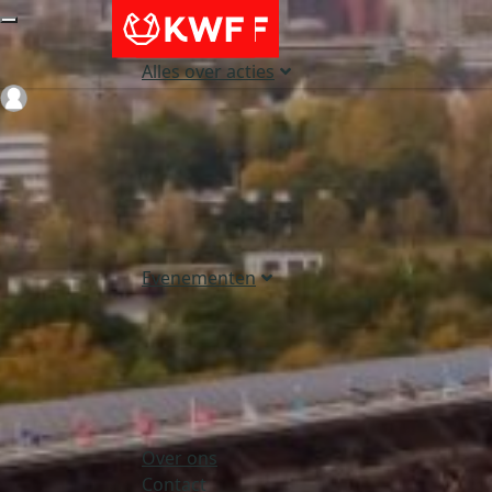
Alles over acties
Login
Evenementen
Over ons
Contact