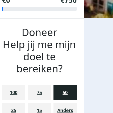
€0
€750
Doneer
Help jij me mijn
doel te
bereiken?
100
75
50
25
15
Anders