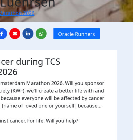
 Luehrsen
Marathon 2026
Oracle Runners
ncer during TCS
2026
 Amsterdam Marathon 2026. Will you sponsor
ty (KWF), we'll create a better life with and
, because everyone will be affected by cancer
or [name of loved one or yourself] because…
t cancer. For life. Will you help?