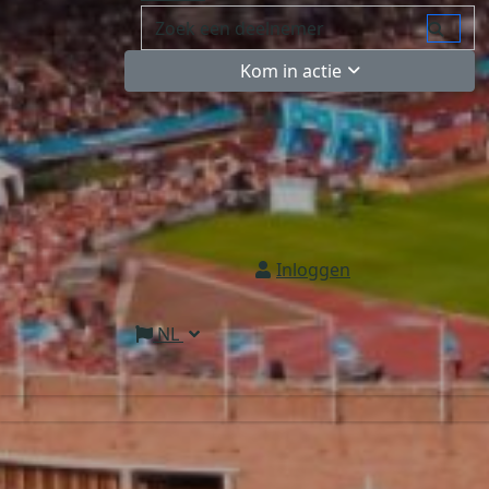
Kom in actie
Inloggen
NL