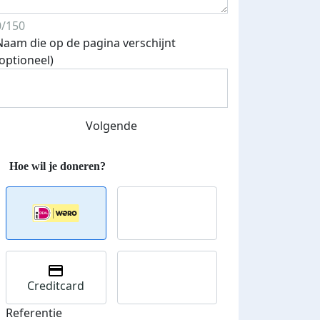
0/150
Naam die op de pagina verschijnt
(optioneel)
Streefbedrag verhoogd
Volgende
Creditcard
Referentie