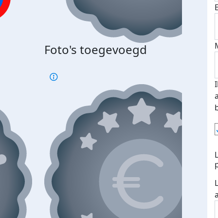
Foto's toegevoegd
€500
verd