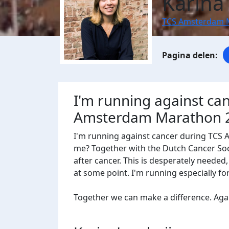
Karina
TCS Amsterdam 
I'm running against ca
Amsterdam Marathon 
I'm running against cancer during TCS
me? Together with the Dutch Cancer Socie
after cancer. This is desperately needed
at some point. I'm running especially f
Together we can make a difference. Agains