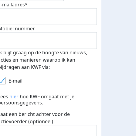
E-mailadres*
Mobiel nummer
 euro opgehaald: t-shirt
E-mails verstuurd
iend
Ik blijf graag op de hoogte van nieuws,
acties en manieren waarop ik kan
bijdragen aan KWF via:
E-mail
Lees
hier
hoe KWF omgaat met je
persoonsgegevens.
Laat een bericht achter voor de
actievoerder (optioneel)