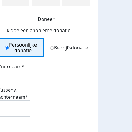
Doneer
Ik doe een anonieme donatie
Donation Type
Persoonlijke
Bedrijfsdonatie
donatie
Voornaam*
Tussenv.
Achternaam*