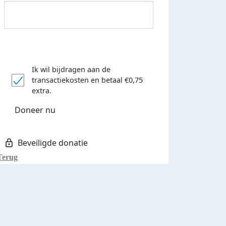
Ik wil bijdragen aan de
transactiekosten
en betaal €0,75
Donateurs bedankt
extra.
Doneer nu
Terug