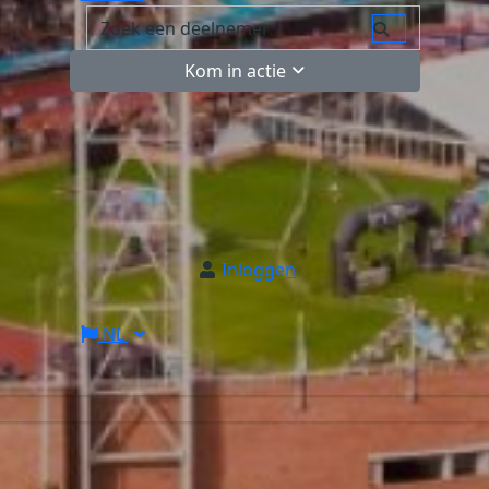
Kom in actie
Inloggen
NL