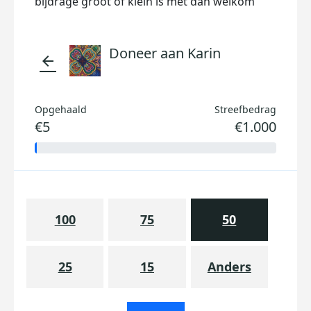
bijdrage groot of klein is met dan welkom
Doneer aan Karin
arrow_back
Opgehaald
Streefbedrag
€5
€1.000
100
75
50
25
15
Anders