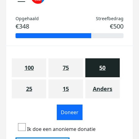
Opgehaald
Streefbedrag
€348
€500
100
75
50
25
15
Anders
Doneer
Ik doe een anonieme donatie