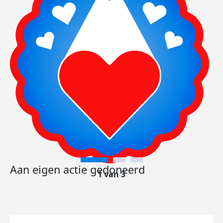
Aan eigen actie gedoneerd
1 van 3