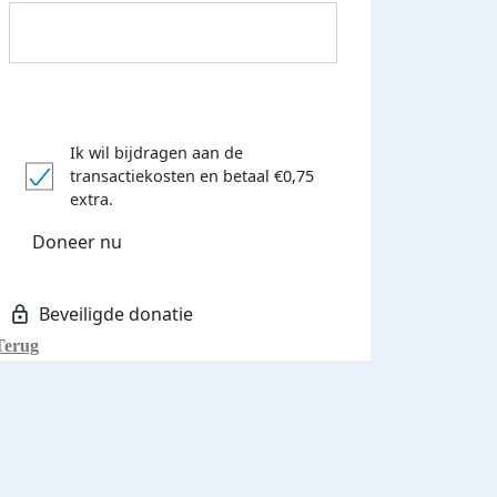
Ik wil bijdragen aan de
transactiekosten
en betaal €0,75
Donateurs bedankt
extra.
Doneer nu
Terug