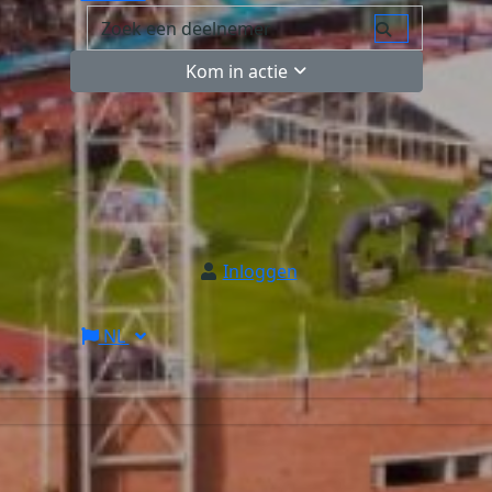
Kom in actie
Inloggen
NL