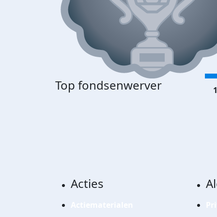
Top fondsenwerver
1
Acties
A
Actiematerialen
Pr