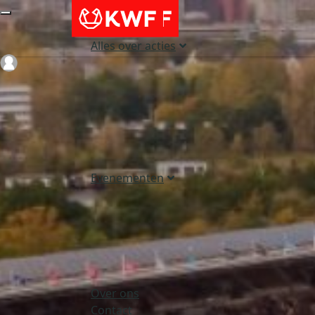
Alles over acties
Login
Evenementen
Over ons
Contact