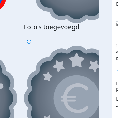
Foto's toegevoegd
€500
verd