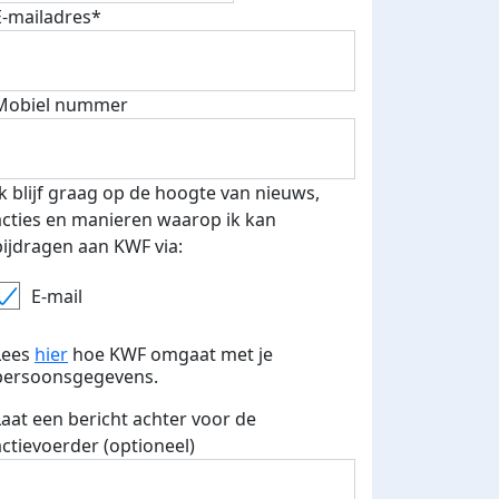
E-mailadres*
Mobiel nummer
 euro opgehaald: t-shirt
E-mails verstuurd
iend
Ik blijf graag op de hoogte van nieuws,
acties en manieren waarop ik kan
bijdragen aan KWF via:
E-mail
Lees
hier
hoe KWF omgaat met je
persoonsgegevens.
Laat een bericht achter voor de
actievoerder (optioneel)