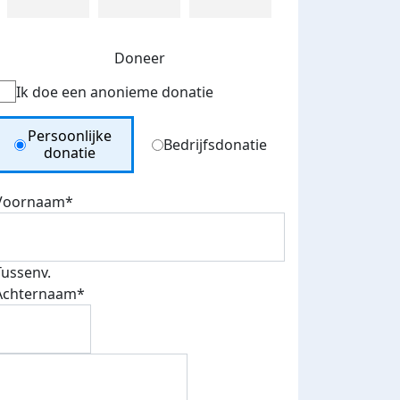
Doneer
Ik doe een anonieme donatie
Donation Type
Persoonlijke
Bedrijfsdonatie
donatie
Voornaam*
Tussenv.
Achternaam*