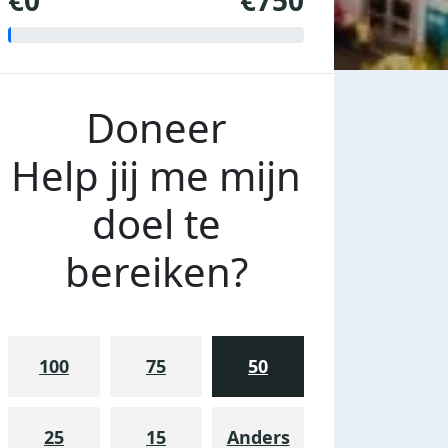
€0
€750
Doneer
Help jij me mijn
doel te
bereiken?
100
75
50
25
15
Anders