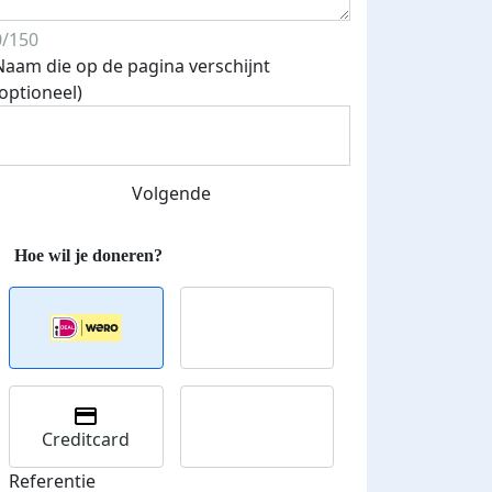
0/150
Naam die op de pagina verschijnt
(optioneel)
Streefbedrag verhoogd
Volgende
Creditcard
Referentie