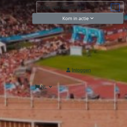
Kom in actie
Inloggen
NL