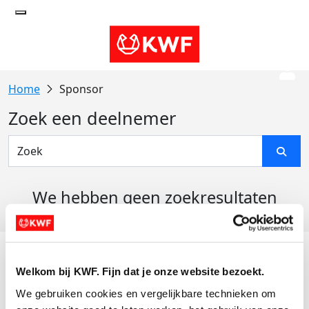
Sponsor
Zoek een deelnemer
We hebben geen zoekresultaten
gevonden
Acties
Welkom bij KWF. Fijn dat je onze website bezoekt.
Actiematerialen
We gebruiken cookies en vergelijkbare technieken om 
Evenementen