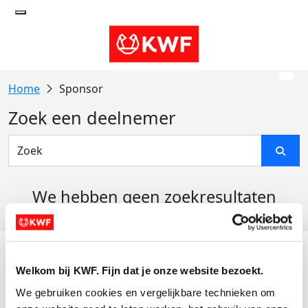
Sponsor
Zoek een deelnemer
We hebben geen zoekresultaten
gevonden
Acties
Welkom bij KWF. Fijn dat je onze website bezoekt.
Actiematerialen
We gebruiken cookies en vergelijkbare technieken om 
Evenementen