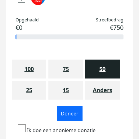
Opgehaald
Streefbedrag
€0
€750
100
75
50
25
15
Anders
Doneer
Ik doe een anonieme donatie