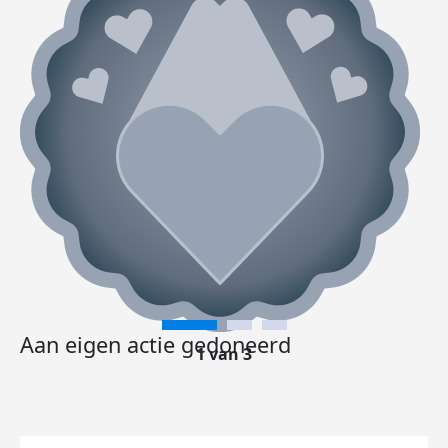
Aan eigen actie gedoneerd
1 van 3