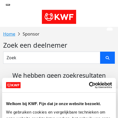
Sponsor
Zoek een deelnemer
We hebben geen zoekresultaten
gevonden
Acties
Welkom bij KWF. Fijn dat je onze website bezoekt.
Actiematerialen
We gebruiken cookies en vergelijkbare technieken om 
Evenementen