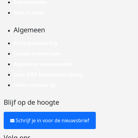
Evenementen
Kom in actie
Algemeen
Privacyverklaring
Cookie instellingen
Algemene voorwaarden
Over KWF Kankerbestrijding
Neem contact op
Blijf op de hoogte
Schrijf je in voor de nieuwsbrief
Volg ons