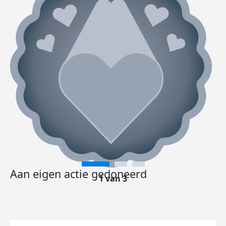
Aan eigen actie gedoneerd
1 van 3