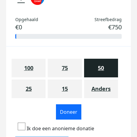
Opgehaald
Streefbedrag
€0
€750
100
75
50
25
15
Anders
Doneer
Ik doe een anonieme donatie