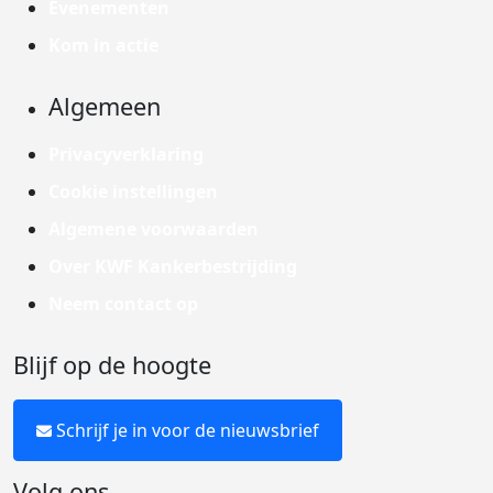
Evenementen
Kom in actie
Algemeen
Privacyverklaring
Cookie instellingen
Algemene voorwaarden
Over KWF Kankerbestrijding
Neem contact op
Blijf op de hoogte
Schrijf je in voor de nieuwsbrief
Volg ons