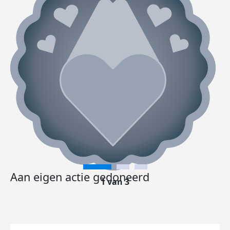
Aan eigen actie gedoneerd
1 van 3