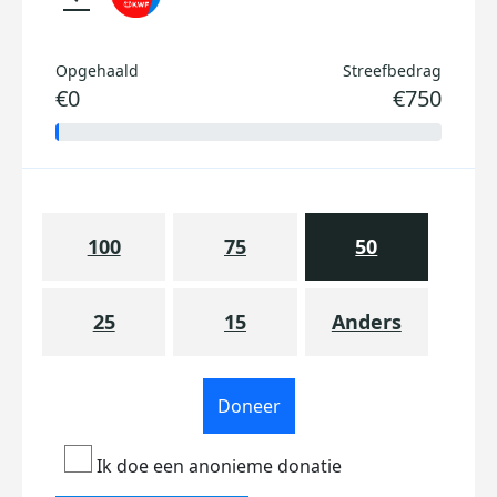
Opgehaald
Streefbedrag
€0
€750
100
75
50
25
15
Anders
Doneer
Ik doe een anonieme donatie