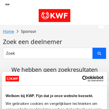
Sponsor
Zoek een deelnemer
We hebben geen zoekresultaten
gevonden
Acties
Welkom bij KWF. Fijn dat je onze website bezoekt.
Actiematerialen
We gebruiken cookies en vergelijkbare technieken om 
Evenementen