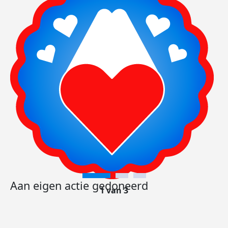
Aan eigen actie gedoneerd
1 van 3