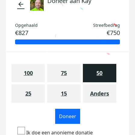
Doneer aan Kay
arrow_back
Opgehaald
Streefbedrag
€827
€750
100
75
50
25
15
Anders
Doneer
Ik doe een anonieme donatie