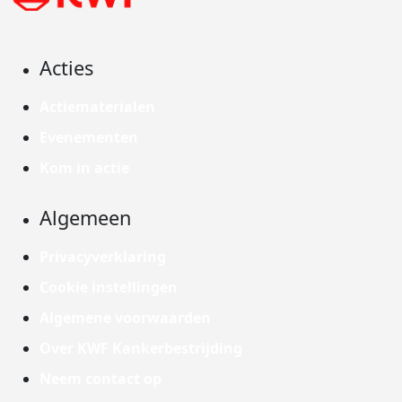
Acties
Actiematerialen
Evenementen
Kom in actie
Algemeen
Privacyverklaring
Cookie instellingen
Algemene voorwaarden
Over KWF Kankerbestrijding
Neem contact op