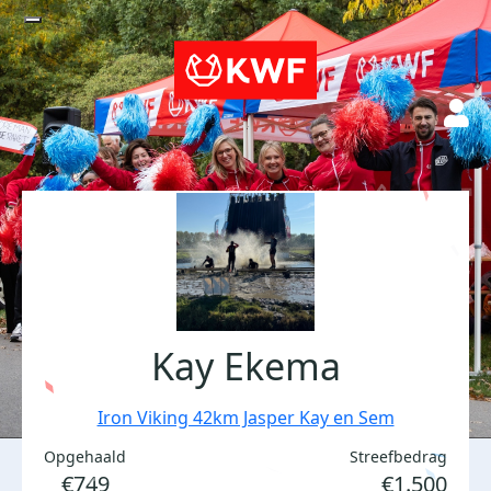
Kay Ekema
Iron Viking 42km Jasper Kay en Sem
Opgehaald
Streefbedrag
€749
€1.500