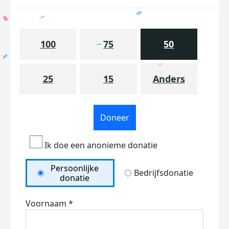
100
75
50
25
15
Anders
Doneer
Ik doe een anonieme donatie
Persoonlijke
Bedrijfsdonatie
donatie
Voornaam *