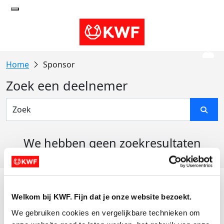
Sponsor
Zoek een deelnemer
We hebben geen zoekresultaten
gevonden
Acties
Welkom bij KWF. Fijn dat je onze website bezoekt.
Actiematerialen
We gebruiken cookies en vergelijkbare technieken om 
Evenementen