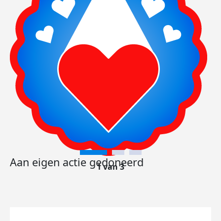
Aan eigen actie gedoneerd
1 van 3