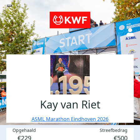
Kay van Riet
ASML Marathon Eindhoven 2026
Opgehaald
Streefbedrag
€229
€500