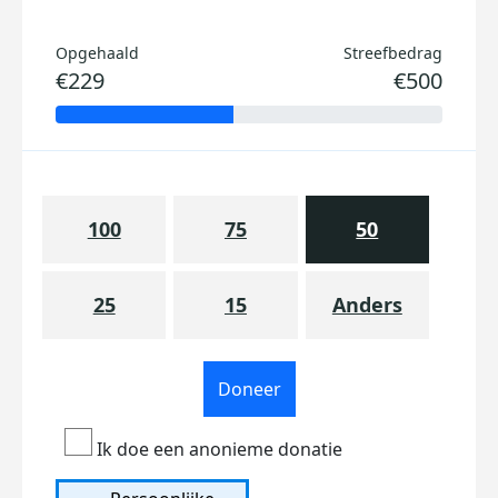
Opgehaald
Streefbedrag
€229
€500
100
75
50
25
15
Anders
Doneer
Ik doe een anonieme donatie