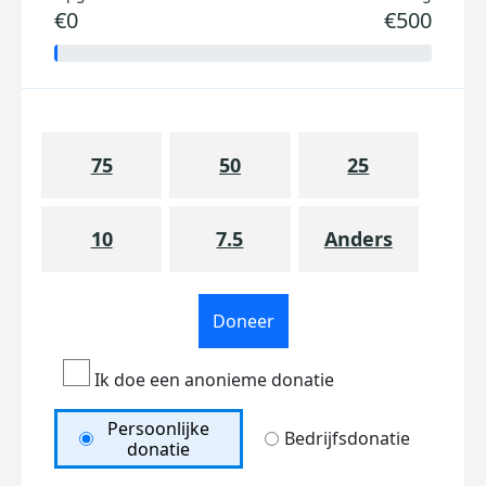
€0
€500
75
50
25
10
7.5
Anders
Doneer
Ik doe een anonieme donatie
Persoonlijke
Bedrijfsdonatie
donatie