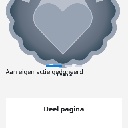
Aan eigen actie gedoneerd
1 van 3
Deel pagina