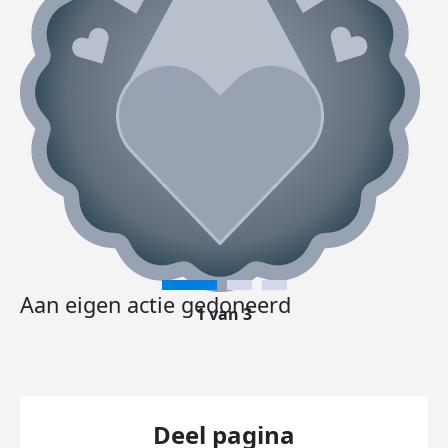
Aan eigen actie gedoneerd
1 van 3
Deel pagina