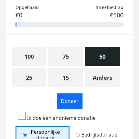
Opgehaald
Streefbedrag
€0
€500
100
75
50
25
15
Anders
Doneer
Ik doe een anonieme donatie
Persoonlijke
Bedrijfsdonatie
donatie