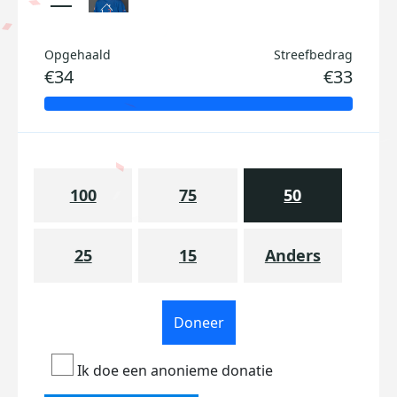
Opgehaald
Streefbedrag
€34
€33
100
75
50
25
15
Anders
Doneer
Ik doe een anonieme donatie