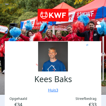
Kees Baks
Huis3
Opgehaald
Streefbedrag
€34
€33