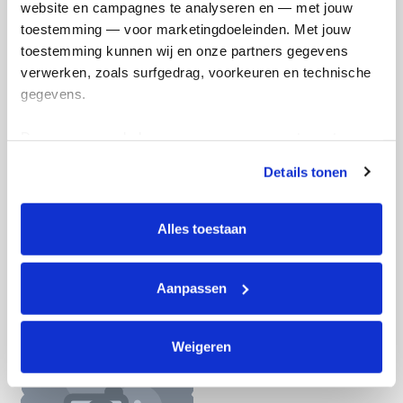
website en campagnes te analyseren en — met jouw 
Doneer nu
toestemming — voor marketingdoeleinden. Met jouw 
toestemming kunnen wij en onze partners gegevens 
verwerken, zoals surfgedrag, voorkeuren en technische 
gegevens.
Opgehaald
Streefbedrag
Deze gegevens helpen ons om campagnes te meten, 
€34
€33
prestaties te verbeteren en relevante KWF-content te 
Details tonen
tonen. Je kunt je toestemming op elk moment wijzigen of 
Doneer
Word lid van ons team
intrekken via Cookie instellingen onderaan de pagina. De 
lijst met cookies is te vinden in het tabblad “details”.
Alles toestaan
Kees's badges
Aanpassen
Weigeren