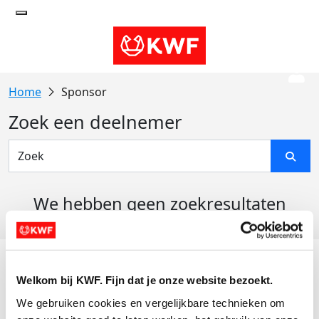
Sponsor
Zoek een deelnemer
We hebben geen zoekresultaten
gevonden
Acties
Welkom bij KWF. Fijn dat je onze website bezoekt.
Actiematerialen
We gebruiken cookies en vergelijkbare technieken om 
Evenementen