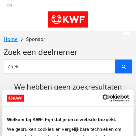
Sponsor
Zoek een deelnemer
We hebben geen zoekresultaten
gevonden
Acties
Welkom bij KWF. Fijn dat je onze website bezoekt.
Actiematerialen
We gebruiken cookies en vergelijkbare technieken om 
Evenementen