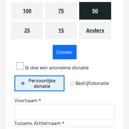
100
75
50
25
15
Anders
Doneer
Ik doe een anonieme donatie
Persoonlijke
Bedrijfsdonatie
donatie
Voornaam *
Tussenv.
Achternaam *