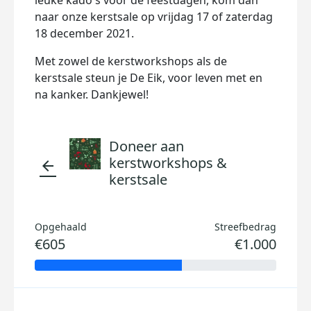
leuke kado's voor de feestdagen, kom dan
naar onze kerstsale op vrijdag 17 of zaterdag
18 december 2021.
Met zowel de kerstworkshops als de
kerstsale steun je De Eik, voor leven met en
na kanker. Dankjewel!
Doneer aan
kerstworkshops &
arrow_back
kerstsale
Opgehaald
Streefbedrag
€605
€1.000