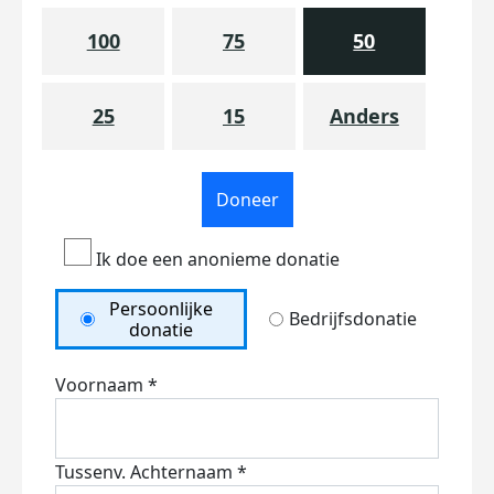
100
75
50
25
15
Anders
Doneer
Ik doe een anonieme donatie
Persoonlijke
Bedrijfsdonatie
donatie
Voornaam *
Tussenv.
Achternaam *