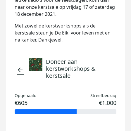
leuke kado's voor de feestdagen, kom dan
naar onze kerstsale op vrijdag 17 of zaterdag
18 december 2021.
Met zowel de kerstworkshops als de
kerstsale steun je De Eik, voor leven met en
na kanker. Dankjewel!
Doneer aan
kerstworkshops &
arrow_back
kerstsale
Opgehaald
Streefbedrag
€605
€1.000