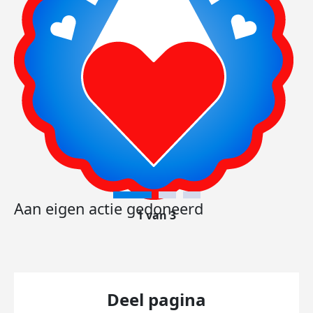
Aan eigen actie gedoneerd
1 van 3
Deel pagina