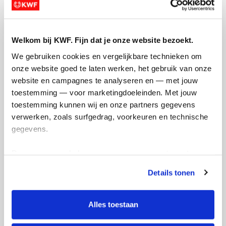
Mijn activiteiten volgen
Welkom bij KWF. Fijn dat je onze website bezoekt.
We gebruiken cookies en vergelijkbare technieken om 
onze website goed te laten werken, het gebruik van onze 
40
website en campagnes te analyseren en — met jouw 
kms
toestemming — voor marketingdoeleinden. Met jouw 
toestemming kunnen wij en onze partners gegevens 
Kevin's badges
verwerken, zoals surfgedrag, voorkeuren en technische 
gegevens.
Deze gegevens helpen ons om campagnes te meten, 
prestaties te verbeteren en relevante KWF-content te 
Details tonen
tonen. Je kunt je toestemming op elk moment wijzigen of 
intrekken via Cookie instellingen onderaan de pagina. De 
lijst met cookies is te vinden in het tabblad “details”.
Alles toestaan