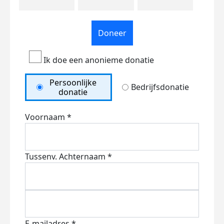
Doneer
Ik doe een anonieme donatie
Persoonlijke
Bedrijfsdonatie
donatie
Voornaam *
Tussenv.
Achternaam *
E-mailadres *