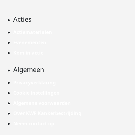
Acties
Actiematerialen
Evenementen
Kom in actie
Algemeen
Privacyverklaring
Cookie instellingen
Algemene voorwaarden
Over KWF Kankerbestrijding
Neem contact op