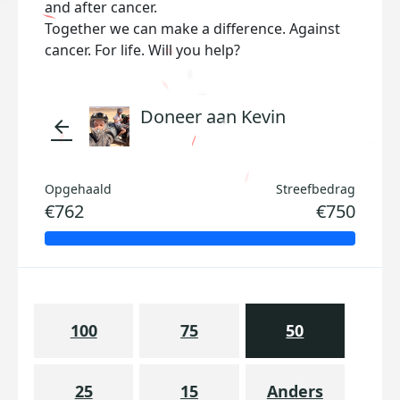
and after cancer.
Together we can make a difference. Against
cancer. For life. Will you help?
Doneer aan Kevin
arrow_back
Opgehaald
Streefbedrag
€762
€750
100
75
50
25
15
Anders