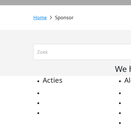
Sponsor
We 
Acties
A
Actiematerialen
Pr
Evenementen
Co
Kom in actie
Al
Ov