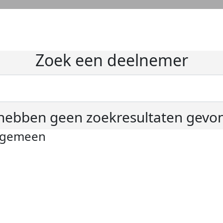
Zoek een deelnemer
hebben geen zoekresultaten gevo
lgemeen
ivacyverklaring
okie instellingen
gemene voorwaarden
er KWF Kankerbestrijding