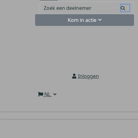
Kom in actie
Inloggen
NL