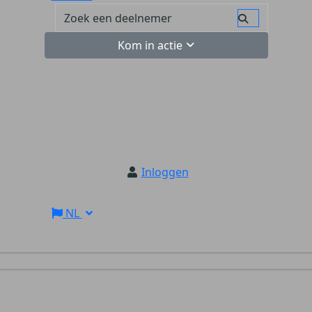
Kom in actie
Inloggen
NL