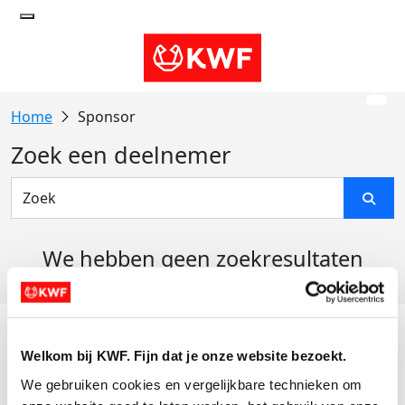
Sponsor
Zoek een deelnemer
We hebben geen zoekresultaten
gevonden
Acties
Welkom bij KWF. Fijn dat je onze website bezoekt.
Actiematerialen
We gebruiken cookies en vergelijkbare technieken om 
Evenementen