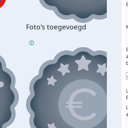
Bij 
Foto's toegevoegd
je je