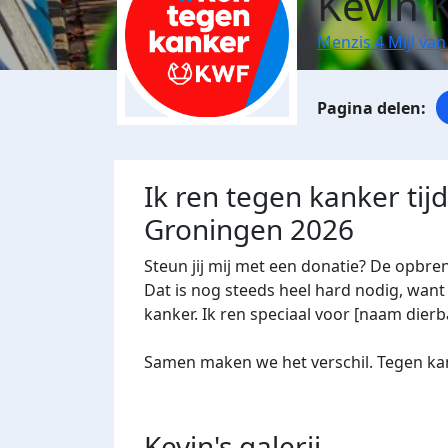
Kevin 
Menzis 4 Mijl va
Ik ren tegen kanker tij
Groningen 2026
Steun jij mij met een donatie? De opbre
Dat is nog steeds heel hard nodig, want 
kanker. Ik ren speciaal voor [naam dierba
Samen maken we het verschil. Tegen kan
Kevin's
galerij