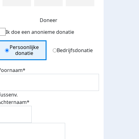
Doneer
Ik doe een anonieme donatie
Donation Type
Persoonlijke
Bedrijfsdonatie
donatie
Voornaam*
Tussenv.
Achternaam*