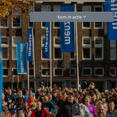
Kom in actie
Inloggen
NL