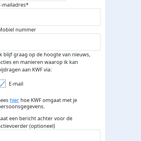
E-mailadres*
500 euro aan donaties ontvang
E-mails verstuurd
 speciale KWF t-shirt!
Mobiel nummer
Ik blijf graag op de hoogte van nieuws,
acties en manieren waarop ik kan
bijdragen aan KWF via:
E-mail
Lees
hier
hoe KWF omgaat met je
persoonsgegevens.
Laat een bericht achter voor de
actievoerder (optioneel)