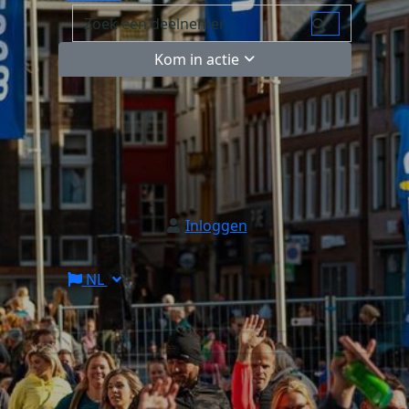
Kom in actie
Inloggen
NL