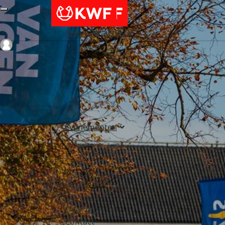
Alles over acties
Login
Evenementen
Over ons
Contact