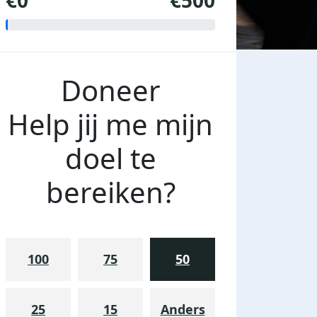
€0
€500
Doneer
Help jij me mijn
doel te
bereiken?
100
75
50
25
15
Anders