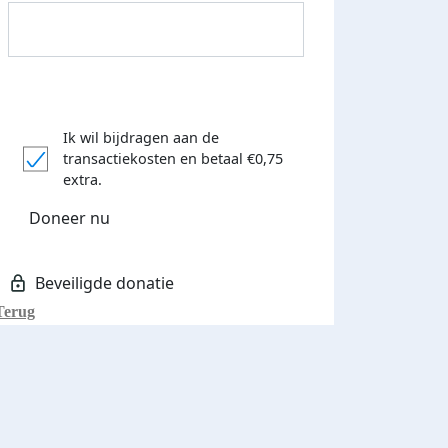
Ik wil bijdragen aan de
transactiekosten
en betaal €0,75
Donateurs bedankt
extra.
Doneer nu
Terug