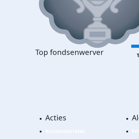
Top fondsenwerver
1
Acties
A
Actiematerialen
Pr