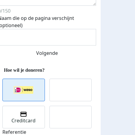
0/150
Naam die op de pagina verschijnt
(optioneel)
Streefbedrag verhoogd
Volgende
Creditcard
Referentie