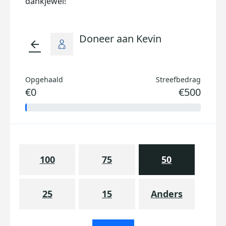
dankjewel!
Doneer aan Kevin
arrow_back
Opgehaald
Streefbedrag
€0
€500
100
75
50
25
15
Anders